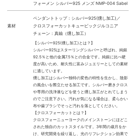
フォーメン シルバー925 メンズ NMP-004 Sabel
ペンダントトップ：シルバー925(燻し加工)／
素材
クロスフォーカットキュービックジルコニア
チェーン：真鍮（燻し加工）
【シルバー925(燻し加工)とは？】
シルバー925はスターリングシルバーと呼ばれ、純銀
92.5％と他の金属7.5％との合金です。純銀に比べ硬
度が高いため、耐久性に富みジュエリーとしての素材
に適しています。
燻し加工はシルバー独特の変色の特性を生かし、陰影
の風合いを際立たせる加工です。シルバー磨きクロス
や専用の洗浄液などを使うと燻し加工がとれてしまう
のでご注意下さい。汚れが気になる場合は、柔らかい
布や歯ブラシでそっと汚れを落としてください。
【クロスフォーカットとは？】
クロスフォーニューヨークのメインストーンにほどこ
された独自のカットスタイルです。3年間の歳月をか
け、研究開発を繰り返し、光のリフレクション効果で