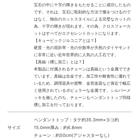
宝石の中に十字の輝きをもたせることに成功したもの
です。それは、宝石に彫刻的な方法で傷をつけるので
はなく、独自のカットスタイルによる完璧なカットの
為、十字の輝きが現れます。その為、クロスフォーカ
ットはすべてがエクセレントカットになります。
【キュービックジルコニアとは？】
硬度・光の屈折率・光の分散率が天然のダイヤモンド
に非常に近い近年世界的に人気の人工石です。
【真鍮（燻し加工）とは？】
本製品に付属されるチェーンは真鍮という金属ででき
ています。真鍮は合金です。加工性や耐食性に優れて
いるため、調理器具や貨幣、金管楽器など身近で幅広
く使用されているポピュラーな金属です。シルバーメ
ッキを施したのち、チェーンもペンダントトップ同様
燻し加工を行っております。
ペンダントトップ：タテ約35.3mm×ヨコ約
サイズ
15.0mm厚み：約6.8mm
チェーン：約50cm(アジャスターなし)