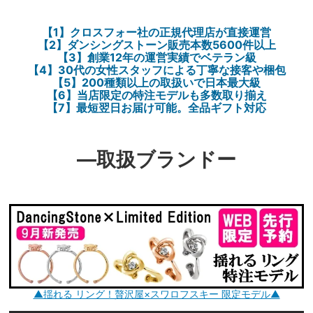
【1】クロスフォー社の正規代理店が直接運営
【2】ダンシングストーン販売本数5600件以上
【3】創業12年の運営実績でベテラン級
【4】30代の女性スタッフによる丁寧な接客や梱包
【5】200種類以上の取扱いで日本最大級
【6】当店限定の特注モデルも多数取り揃え
【7】最短翌日お届け可能。全品ギフト対応
―取扱ブランドー
▲揺れる リング！贅沢屋×スワロフスキー 限定モデル▲