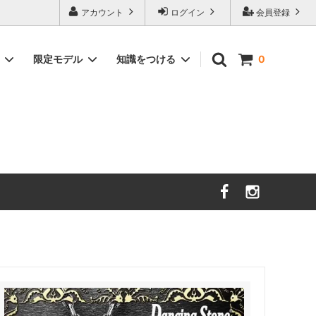
アカウント
ログイン
会員登録
覧
限定モデル
知識をつける
0
る角度と
WEB限定モデル（特注品）
ジュエリー贅沢屋2.0カラット限定モデ
ダンシングストーン お手入れ方法
ル
意！
ダンシングストーン 人気 定番モデル
ス・消費
サイトマップ
その他
。