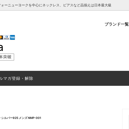
スフォーニューヨークを中心にネックレス、ピアスなど品揃えは日本最大級
ブランド一
フォーニューヨーク メンズ
ニー
ングストーン 揺れる仕組み
クロスフォーニューヨーク
スヌーピー
ダンシングストーン 一番揺れ
×
は？
ジュエリー贅沢屋
ングストーン テレビCM放映
ダンシングストーン 偽物に注
（WEB限定モデル）
ングストーン 嫌い？
経済産業省によるキャッシュレ
ングエンジェル
純正チェーン
ルマガ登録・解除
者還元事業に対応いたしました
バー925 メンズ NMP-001