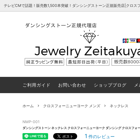
テレビCMで話題！販売数1,500本突破！ダンシングストーン正規販売店|クロ
クロスフォーニューヨーク
クロスフォーニューヨーク×ジュエリー
ダンシングストーン 特許 パテントにつ
クロス
ディズ
ダンシ
贅沢屋
いて
ジュエリー贅沢屋 揺れる 指輪 リング
ダンシングストーン メディア掲載実績
ダンシ
ダンシングストーン ブランド
ダンシ
ダンシングハート
ダンシ
ご利用ガイド
お問い合わせ
ショップブログ
メ
ホーム
クロスフォーニューヨーク メンズ
ネックレス
NMP-001
ダンシングストーン ネックレス クロスフォーニューヨーク ダンシング クロスフォー シル
1
件のレビュー